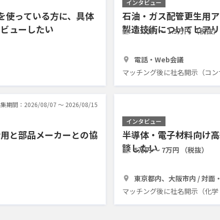
インタビュー
ルを使っている方に、具体
石油・ガス配管更生用ア
タビューしたい
製造技術についてヒアリ
1.5万円 〜 1.5万円 （税抜）
1時間
3人
電話・Web会議
マッチング後に社名開示（コン
集期間：2026/08/07 〜 2026/08/15
インタビュー
活用と部品メーカーとの協
半導体・電子材料向け高
談したい
5万円 〜 7万円 （税抜）
1時間
3人
東京都内、大阪市内 / 対面
マッチング後に社名開示（化学