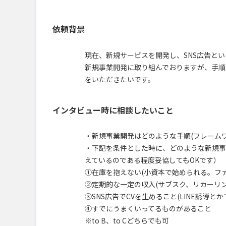
依頼背景
現在、新規サービスを開発し、SNS広告と
新規事業開発に取り組んでおりますが、手順
をいただきたいです。
インタビュー時に相談したいこと
・新規事業開発はどのような手順(フレーム
・下記を条件とした時に、どのような新規事
えているのである程度妥協してもOKです）
①在庫を抱えない(小資本で始められる。ファ
②定期的な一定の収入(サブスク、リカーリン
③SNS広告でCVを生めること(LINE誘導とか
④すでにうまくいってるものがあること
※to B、to Cどちらでも可