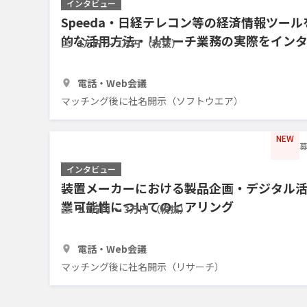
インタビュー
Speeda・日経テレコン等の経済情報ツー
的な活用方法・リサーチ業務の実際をイン
2万円 〜 2万円 （税抜）
1時間
7人
電話・Web会議
マッチング後に社名開示（ソフトウエア）
NEW
募
インタビュー
装置メーカーにおける製品企画・デジタル
業可能性についてのヒアリング
2.5万円 〜 3万円 （税抜）
1時間
3人
電話・Web会議
マッチング後に社名開示（リサーチ）