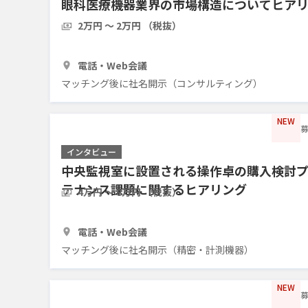
眼科医療機器業界の市場構造についてヒア
2万円 〜 2万円 （税抜）
30分
2人
電話・Web会議
マッチング後に社名開示（コンサルティング）
NEW
募
インタビュー
中央監視室に設置される操作卓の購入検討
テナンス課題に関するヒアリング
4万円 〜 8万円 （税抜）
1時間
3人
電話・Web会議
マッチング後に社名開示（精密・計測機器）
NEW
募