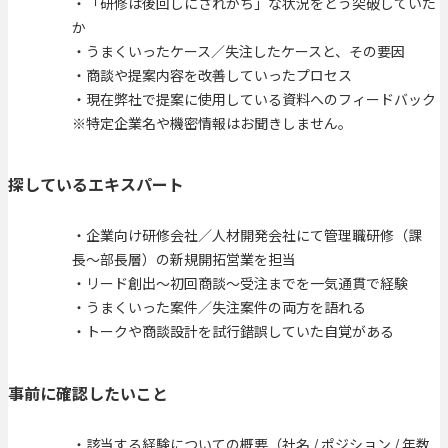
・「研修は後回しにされがち」な状況をどう突破していた
か
・うまくいったケース／失注したケースと、その要因
・商談や提案内容を改善していったプロセス
・現在弊社で提案に使用している資料へのフィードバック
※特定企業名や機密情報はお聞きしません。
探しているエキスパート
・企業向け研修会社／人材開発会社にて管理職研修（課
長〜部長層）の新規開拓営業を担当
・リード創出〜初回商談〜受注までを一気通貫で経験
・うまくいった案件／失注案件の両方を語れる
・トークや商談設計を試行錯誤していた自覚がある
事前に確認したいこと
・該当する経験についての概要（社名 / ポジション / 年数