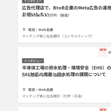
インタビュー
広告代理店で、BtoB企業のMeta広告の
お伺いしたい
1.5万円 〜 1.5万円 （税抜）
1時間
3人
電話・Web会議
マッチング後に社名開示（コンサルティング）
NEW
募
インタビュー
半導体工場の排水処理・環境安全（EHS）
FAS対応の実態と排水処理の課題について
2万円 〜 3万円 （税抜）
1時間
3人
電話・Web会議
マッチング後に社名開示（化学・石油）
NEW