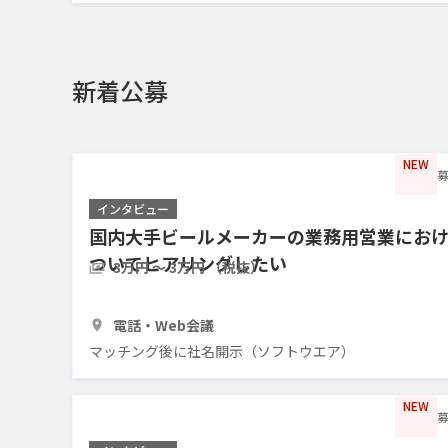
新着公募
NEW
募
インタビュー
国内大手ビールメーカーの業務用営業にお
ついてヒアリングしたい
3万円 〜 3万円 （税抜）
1時間
1人
電話・Web会議
マッチング後に社名開示（ソフトウエア）
NEW
募