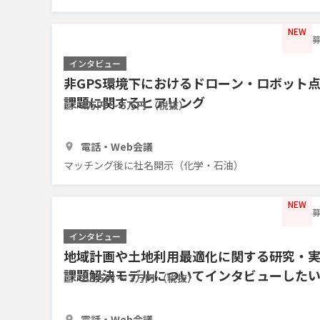
NEW
募
インタビュー
非GPS環境下におけるドローン・ロボット
課題に関するヒアリング
4万円 〜 5万円 （税抜）
1時間
2人
電話・Web会議
マッチング後に社名開示（化学・石油）
NEW
募
インタビュー
地域計画や土地利用最適化に関する研究・
課題解決モデルについてインタビューした
2.3万円 〜 3万円 （税抜）
1時間30分
3人
電話・Web会議