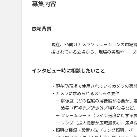
募集内容
依頼背景
現在、FA向けカメラソリューションの市場
援されている立場から、現場の実態やニーズ
インタビュー時に相談したいこと
・現在FA現場で使用されているカメラの実
・カメラに求められるスペック要件
－ 解像度（どの程度の解像度が必要か、
－ 波長（可視光／近赤外／特殊波長など
－ フレームレート（ライン速度に対する
－ レンズ（拡大撮影か広域撮影か、焦点
・照明の種類・設置方法（リング照明、バー