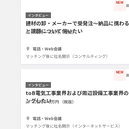
NEW
募
インタビュー
建材の卸・メーカーで受発注〜納品に携わ
と課題について伺いたい
3万円 〜 3万円 （税抜）
1時間
3人
電話・Web会議
マッチング後に社名開示（コンサルティング）
NEW
募
インタビュー
toB電気工事業界および周辺設備工事業界
ングしたい
3万円 〜 3万円 （税抜）
1時間
3人
電話・Web会議
マッチング後に社名開示（インターネットサービス）