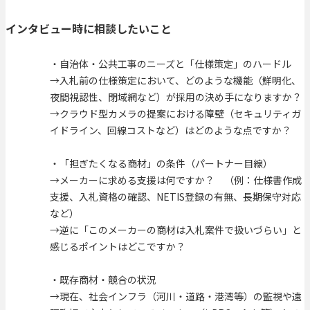
インタビュー時に相談したいこと
・自治体・公共工事のニーズと「仕様策定」のハードル
→入札前の仕様策定において、どのような機能（鮮明化、
夜間視認性、閉域網など）が採用の決め手になりますか？
→クラウド型カメラの提案における障壁（セキュリティガ
イドライン、回線コストなど）はどのような点ですか？
・「担ぎたくなる商材」の条件（パートナー目線）
→メーカーに求める支援は何ですか？ （例：仕様書作成
支援、入札資格の確認、NETIS登録の有無、長期保守対応
など）
→逆に「このメーカーの商材は入札案件で扱いづらい」と
感じるポイントはどこですか？
・既存商材・競合の状況
→現在、社会インフラ（河川・道路・港湾等）の監視や遠