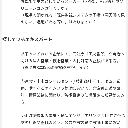
隔臨場で主力としているメーカー（i-PRO、Axis等）やソ
リューションは何ですか？
→現場で聞かれる「既存監視システムの不満（悪天候で見
えない、遅延がある等）」はありますか？
探しているエキスパート
以下のいずれかの企業にて、官公庁（国交省等）や自治体
向けの法人営業・技術営業・入札対応の経験がある方。
（※過去3年以内の実績を重視します）
--------------
①建設・土木コンサルタント / 技術商社 河川、ダム、道
路、港湾などのインフラ整備において、発注者支援や設
計・積算業務に関わり、監視設備の仕様策定に知見がある
方
②地域密着型の電気・通信エンジニアリング会社 自治体の
防災無線や監視カメラ、公共施設の通信設備工事におい