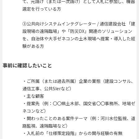
て、元請け（または一次請け）として入札に参加し、機器
選定を行っている方
③公共向けシステムインテグレーター / 通信建設会社 「建
設現場の遠隔臨場」や「防災DX」関連のソリューション
を、自治体や大手ゼネコンの土木現場へ提案・導入した経
験がある方
事前に確認したいこと
・ご所属（または過去所属）企業の業態（建設コンサル、
通信工事、公共SIerなど）
・主な顧客
・提案先（例：〇〇県土木部、国交省〇〇事務所、地場ゼ
ネコンなど）
・関わったことのある案件テーマ（例：河川水位監視、道
路監視、遠隔臨場など）
・入札前の「仕様策定段階」からの関与経験の有無