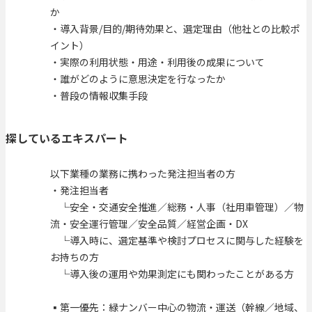
か
・導入背景/目的/期待効果と、選定理由（他社との比較ポ
イント）
・実際の利用状態・用途・利用後の成果について
・誰がどのように意思決定を行なったか
・普段の情報収集手段
探しているエキスパート
以下業種の業務に携わった発注担当者の方
・発注担当者
└安全・交通安全推進／総務・人事（社用車管理）／物
流・安全運行管理／安全品質／経営企画・DX
└導入時に、選定基準や検討プロセスに関与した経験を
お持ちの方
└導入後の運用や効果測定にも関わったことがある方
▪️第一優先：緑ナンバー中心の物流・運送（幹線／地域、