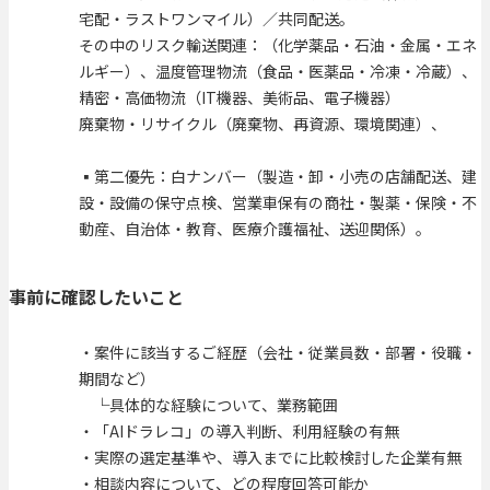
宅配・ラストワンマイル）／共同配送。
その中のリスク輸送関連：（化学薬品・石油・金属・エネ
ルギー）、温度管理物流（食品・医薬品・冷凍・冷蔵）、
精密・高価物流（IT機器、美術品、電子機器）
廃棄物・リサイクル（廃棄物、再資源、環境関連）、
▪️第二優先：白ナンバー（製造・卸・小売の店舗配送、建
設・設備の保守点検、営業車保有の商社・製薬・保険・不
動産、自治体・教育、医療介護福祉、送迎関係）。
事前に確認したいこと
・案件に該当するご経歴（会社・従業員数・部署・役職・
期間など）
└具体的な経験について、業務範囲
・「AIドラレコ」の導入判断、利用経験の有無
・実際の選定基準や、導入までに比較検討した企業有無
・相談内容について、どの程度回答可能か