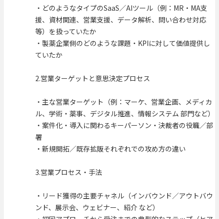
・どのようなタイプのSaaS／AIツール（例：MR・MA支
援、資材関連、営業支援、データ解析、問い合わせ対応
等）を扱っていたか
・製薬企業側のどのような課題・KPIに対して価値提供し
ていたか
2.営業ターゲットと意思決定プロセス
・主な営業ターゲット（例：マーケ、営業企画、メディカ
ル、学術・薬事、デジタル推進、情報システム 部門など）
・案件化・導入に関わるキーパーソン・決裁者の役職／部
署
・新規開拓／既存拡販それぞれでの攻め方の違い
3.営業プロセス・手法
・リード獲得の主要チャネル（インバウンド／アウトバウ
ンド、展示会、ウェビナー、紹介 など）
・初回アプローチから受注までの典型的なステップ（ヒア