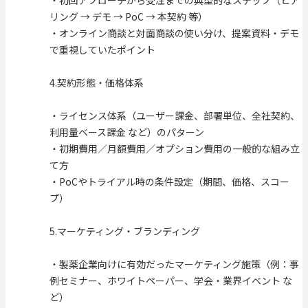
リング → デモ → PoC → 本契約 等）
・オンライン商談と対面商談の使い分け、提案資料・デモ
で重視していたポイント
4.契約形態・価格体系
・ライセンス体系（ユーザー課金、部署単位、全社契約、
利用量ベース課金 など）のパターン
・初期費用／月額費用／オプション費用の一般的な組み立
て方
・PoCやトライアル時の条件設定（期間、価格、スコー
プ）
5.マーケティング・ブランディング
・製薬企業向けに有効だったマーケティング施策（例：事
例セミナー、ホワイトペーパー、学会・業界イベント な
ど）