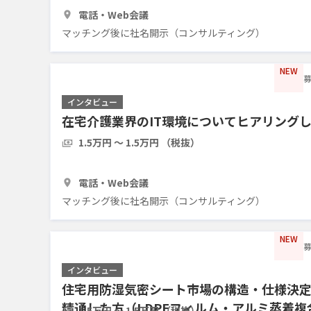
1時間
3人
電話・Web会議
マッチング後に社名開示（コンサルティング）
NEW
募
インタビュー
在宅介護業界のIT環境についてヒアリング
1.5万円 〜 1.5万円 （税抜）
1時間
5人
電話・Web会議
マッチング後に社名開示（コンサルティング）
NEW
募
インタビュー
住宅用防湿気密シート市場の構造・仕様決
精通した方（LDPEフィルム・アルミ蒸着
1.5万円 〜 1.5万円 （税抜）