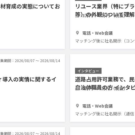
人材育成の実態についてお
リユース業界（特にブラ
等）の外観について理解
3万円 〜 5万円 （税抜）
30分
3人
電話・Web会議
マッチング後に社名開示（コン
集期間：2026/08/07 〜 2026/08/14
インタビュー
ィ導入の実情に関するイ
道路占用許可業務で、民
自治体職員の方 インタ
4万円 〜 5万円 （税抜）
1時間
2人
電話・Web会議
マッチング後に社名開示（通信
集期間：2026/08/07 〜 2026/08/14