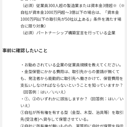
（必須）従業員300人超の製造業または資本金3億超※（※
自社が資本金1000万円超～3億以下の場合は、「資本金
1000万円以下の取引先が50社以上ある」条件を満たす場
合に限り対象）
（必須）パートナーシップ構築宣言を行っている企業
事前に確認したいこと
・お勤めされている企業の従業員規模を教えてください。
・金型保管にかかる費用は、取引先からの要請が無くて
も、発注者から能動的に取引先へ働きかけて、保管費用を
支払いしなければならないということを知っていますか？
（回答例：はい／いいえ）
・①、②のいずれかに該当しますか？（回答例：はい／い
いえ）
①自社が所有権を有する型（金型、木型、治具等）を取引
先(受注者)へ貸与して保管させている。
②自社に所有権が無いものの、実質的に自社が保管を指示