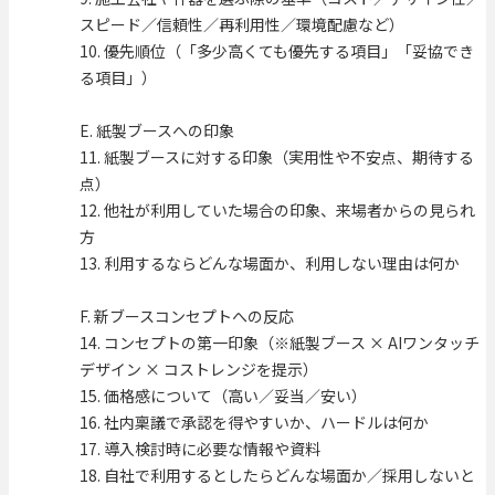
スピード／信頼性／再利用性／環境配慮など）
10. 優先順位（「多少高くても優先する項目」「妥協でき
る項目」）
E. 紙製ブースへの印象
11. 紙製ブースに対する印象（実用性や不安点、期待する
点）
12. 他社が利用していた場合の印象、来場者からの見られ
方
13. 利用するならどんな場面か、利用しない理由は何か
F. 新ブースコンセプトへの反応
14. コンセプトの第一印象（※紙製ブース × AIワンタッチ
デザイン × コストレンジを提示）
15. 価格感について（高い／妥当／安い）
16. 社内稟議で承認を得やすいか、ハードルは何か
17. 導入検討時に必要な情報や資料
18. 自社で利用するとしたらどんな場面か／採用しないと