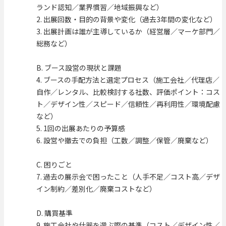
ランド認知／業界慣習／地域振興など）
2. 出展回数・目的の背景や変化（過去3年間の変化など）
3. 出展計画は誰が主導しているか（経営層／マーケ部門／
総務など）
B. ブース設営の現状と課題
4. ブースの手配方法と選定プロセス（施工会社／代理店／
自作／レンタル、比較検討する社数、評価ポイント：コス
ト／デザイン性／スピード／信頼性／再利用性／環境配慮
など）
5. 1回の出展あたりの予算感
6. 設営や撤去での負担（工数／調整／保管／廃棄など）
C. 困りごと
7. 過去の展示会で困ったこと（人手不足／コスト高／デザ
イン制約／差別化／廃棄コストなど）
D. 購買基準
9. 施工会社や什器を選ぶ際の基準（コスト／デザイン性／